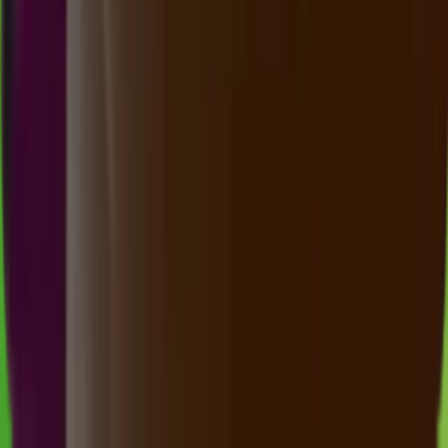
Sabtu, 08 Agu
Buka
16.15
16.00
2
9
5
7
MD
3264
malibu4d
Sabtu, 08 Agu
Buka