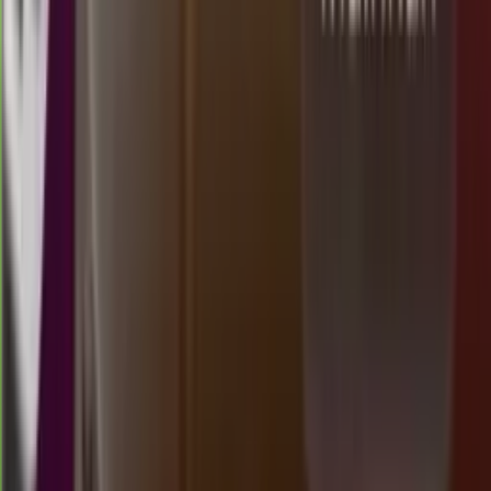
8
2
2
NY
2291
newyork 4d
Sabtu, 08 Agu
Buka
17.30
17.15
8
6
3
7
PS