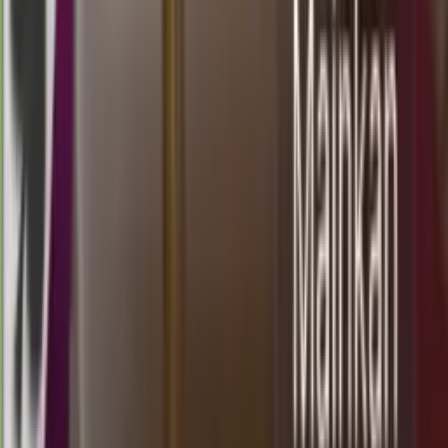
17.50
2
8
3
9
AP
3264
ankarapools
Sabtu, 08 Agu
Buka
18.00
17.50
4