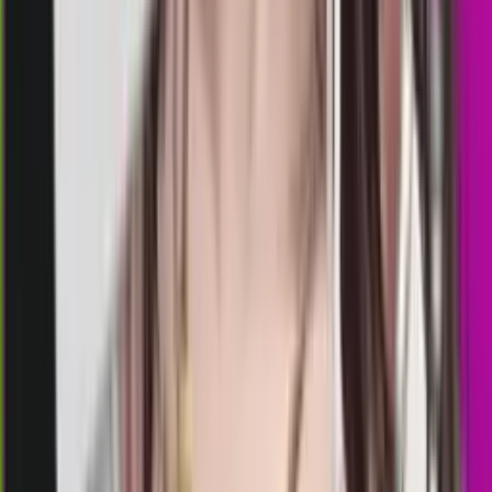
2718
florence lottery
Sabtu, 08 Agu
Buka
22.00
21.50
4
1
8
9
TO
1580
tennessee morning