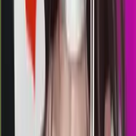
2
5
TM
2798
texas morning
Sabtu, 08 Agu
Buka
22.00
21.45
3
9
9
2
FL