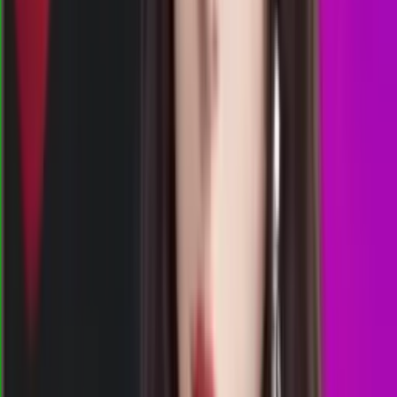
00.15
9
2
7
6
ID
1841
indiana day
Minggu, 09 Agu
Buka
00.20
00.10
6