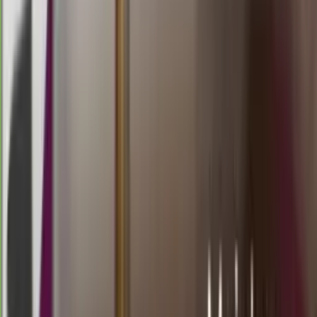
19.00
18.50
4
4
0
5
MS
1793
morocco quatro 18:00 wib
Sabtu, 08 Agu
Buka
18.00