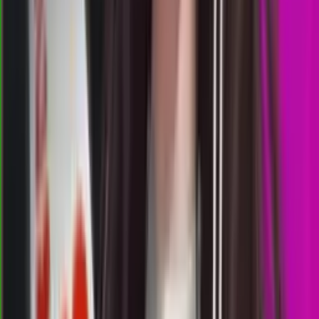
23.00
22.45
5
9
1
7
SM
1070
shanghai pools malam
Sabtu, 08 Agu
Buka
23.15