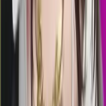
Sabtu, 08 Agu
Buka
21.30
21.00
8
1
4
8
MQ
1794
morocco quatro 21:00 wib
Sabtu, 08 Agu
Buka
21.00