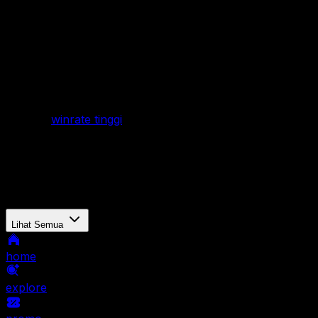
banyaknya pilihan permainan, setiap pemain dapat
menemukan permainan slot yang sesuai dengan
keinginan dan preferensi mereka. Fitur-fitur bonus
tambahan seperti putaran gratis dan simbol liar
membuat permainan semakin seru dan menguntungkan.
Dengan
winrate tinggi
dan bonus yang menggiurkan,
MAPSTOTO memastikan bahwa setiap pemain
mendapatkan pengalaman bermain yang memuaskan.
Dengan reputasi sebagai bandar slot terpercaya,
platform ini terus berkembang dan menjadi pilihan utama
bagi para penggemar judi online.
Lihat Semua
home
explore