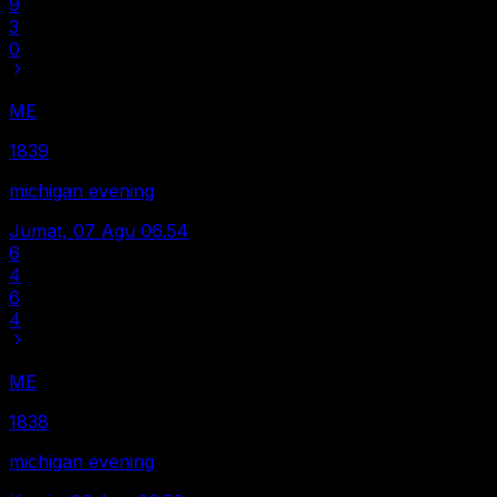
9
3
0
ME
1839
michigan evening
Jumat, 07 Agu
06.54
6
4
6
4
ME
1838
michigan evening