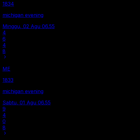
1834
michigan evening
Minggu, 02 Agu
06.55
4
6
4
8
ME
1833
michigan evening
Sabtu, 01 Agu
06.55
9
4
0
8