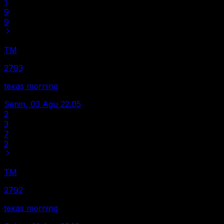
1
9
9
TM
2793
texas morning
Senin, 03 Agu
22.05
2
3
7
2
TM
2792
texas morning