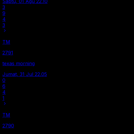
Sabtu, 01 Agu
22.10
3
9
4
3
TM
2791
texas morning
Jumat, 31 Jul
22.05
0
6
4
1
TM
2790