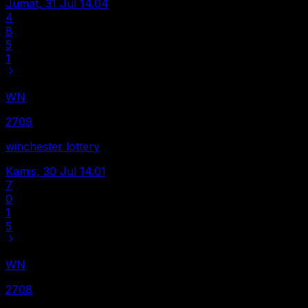
Jumat, 31 Jul
14.04
4
8
5
1
WN
2709
winchester lottery
Kamis, 30 Jul
14.01
7
0
1
5
WN
2708