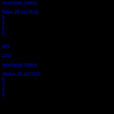
winchester lottery
Rabu, 29 Jul
14.02
5
4
2
2
WN
2707
winchester lottery
Selasa, 28 Jul
14.01
0
7
4
6
MAPSTOTO Bandar Slot Terp