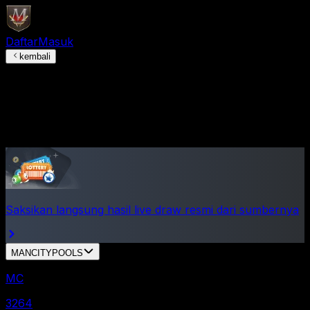
Daftar
Masuk
kembali
Keluaran Togel
mancitypools
Hari ini
Saksikan langsung hasil live draw resmi dari sumbernya
MANCITYPOOLS
MC
3264