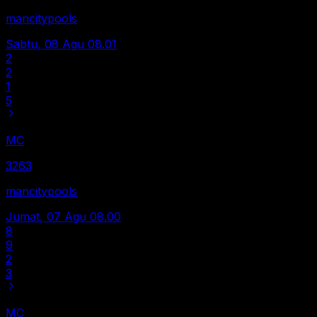
mancitypools
Sabtu, 08 Agu
08.01
2
2
1
5
MC
3263
mancitypools
Jumat, 07 Agu
08.00
8
9
2
3
MC