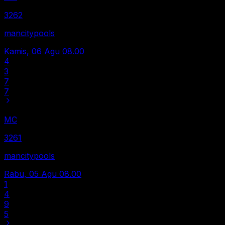
3262
mancitypools
Kamis, 06 Agu
08.00
4
3
7
7
MC
3261
mancitypools
Rabu, 05 Agu
08.00
1
4
9
5