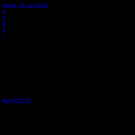
Kamis, 30 Jul
08.02
5
0
8
4
MAPSTOTO Bandar Slot
Terpercaya dengan
Winrate Tinggi Terbaru
MAPSTOTO
adalah bandar slot terpercaya dengan
winrate tinggi terbaru, menawarkan pengalaman
bermain yang menguntungkan bagi setiap pemain. Salah
satu alasan mengapa MAPSTOTO begitu populer adalah
tingkat kemenangan yang tinggi pada setiap permainan
slot yang disediakan. Platform ini memiliki algoritma yang