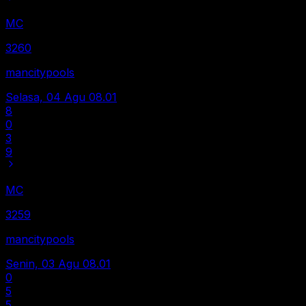
MC
3260
mancitypools
Selasa, 04 Agu
08.01
8
0
3
9
MC
3259
mancitypools
Senin, 03 Agu
08.01
0
5
5