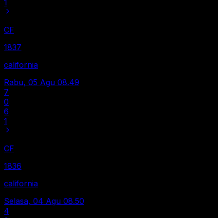
1
CF
1837
california
Rabu, 05 Agu
08.49
7
0
6
1
CF
1836
california
Selasa, 04 Agu
08.50
4