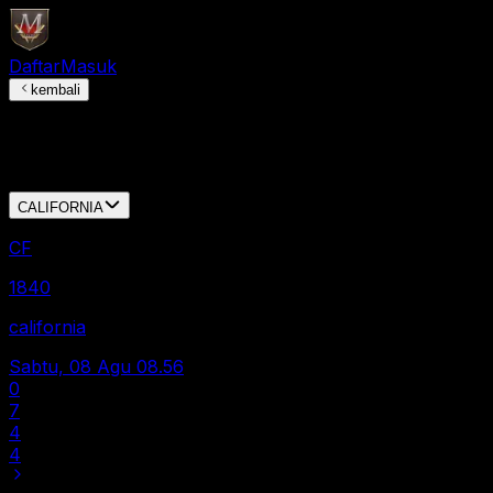
Daftar
Masuk
kembali
Keluaran Togel
california
Har
CALIFORNIA
CF
1840
california
Sabtu, 08 Agu
08.56
0
7
4
4