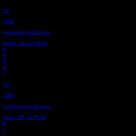
SS
1060
shanghai pools sore
Kamis, 30 Jul
15.05
9
6
0
4
SS
1059
shanghai pools sore
Rabu, 29 Jul
15.06
8
1
5