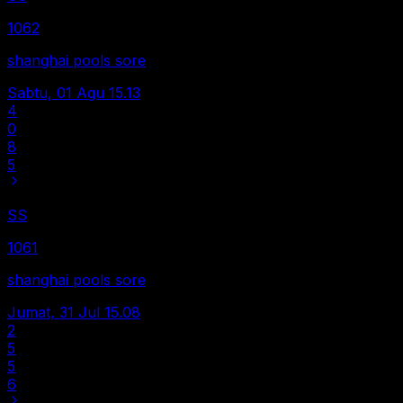
1062
shanghai pools sore
Sabtu, 01 Agu
15.13
4
0
8
5
SS
1061
shanghai pools sore
Jumat, 31 Jul
15.08
2
5
5
6