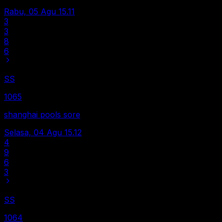
Rabu, 05 Agu
15.11
3
3
8
6
SS
1065
shanghai pools sore
Selasa, 04 Agu
15.12
4
9
6
3
SS
1064