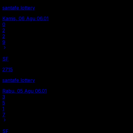
santafe lottery
Kamis, 06 Agu
06.01
0
2
2
9
SF
2715
santafe lottery
Rabu, 05 Agu
06.01
3
5
1
7
SF