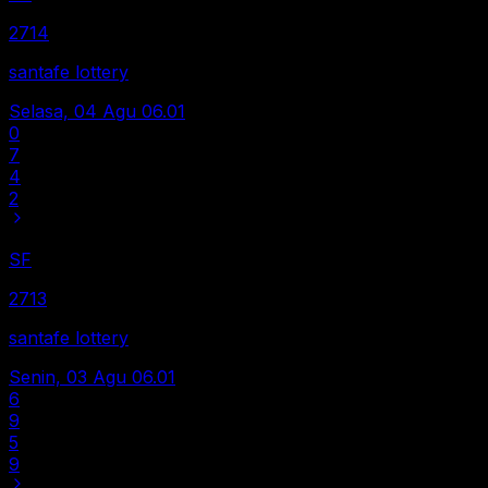
2714
santafe lottery
Selasa, 04 Agu
06.01
0
7
4
2
SF
2713
santafe lottery
Senin, 03 Agu
06.01
6
9
5
9