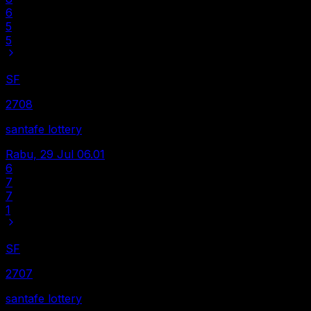
6
5
5
SF
2708
santafe lottery
Rabu, 29 Jul
06.01
6
7
7
1
SF
2707
santafe lottery