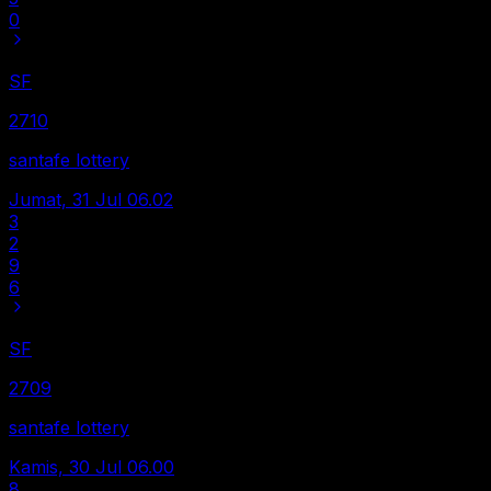
0
SF
2710
santafe lottery
Jumat, 31 Jul
06.02
3
2
9
6
SF
2709
santafe lottery
Kamis, 30 Jul
06.00
8