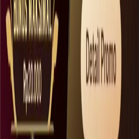
Sebagai
bandar slot terpercaya
, MAPSTOTO juga
memiliki tim customer service yang siap membantu
pemain kapan saja. Apakah itu masalah teknis,
pertanyaan mengenai permainan, atau bantuan terkait
deposit dan penarikan, tim support MAPSTOTO selalu
siap memberikan solusi cepat dan efektif. Layanan
pelanggan yang responsif ini menambah kenyamanan
para pemain dalam bermain.
Selain itu, MAPSTOTO juga menawarkan berbagai
pilihan
permainan slot
dengan tema yang menarik dan
bonus yang melimpah. Dengan winrate yang tinggi dan
banyaknya pilihan permainan, setiap pemain dapat
menemukan permainan slot yang sesuai dengan
keinginan dan preferensi mereka. Fitur-fitur bonus
tambahan seperti putaran gratis dan simbol liar
membuat permainan semakin seru dan menguntungkan.