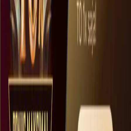
MAPSTOTO
adalah bandar slot terpercaya dengan
winrate tinggi terbaru, menawarkan pengalaman
bermain yang menguntungkan bagi setiap pemain. Salah
satu alasan mengapa MAPSTOTO begitu populer adalah
tingkat kemenangan yang tinggi pada setiap permainan
slot yang disediakan. Platform ini memiliki algoritma yang
dirancang khusus untuk memberikan peluang menang
yang lebih besar bagi para pemain, sehingga pemain
merasa lebih puas dengan hasil yang mereka dapatkan.
Kepercayaan pemain terhadap MAPSTOTO terbukti dari
reputasinya yang sudah teruji di dunia
perjudian online
.
Setiap permainan slot di MAPSTOTO menawarkan
peluang kemenangan yang lebih tinggi dibandingkan
dengan platform lainnya. Dengan RTP (Return to
Player) yang transparan dan fair, para pemain dapat
bermain dengan keyakinan bahwa mereka memiliki
kesempatan menang yang adil.