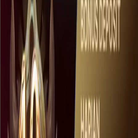
📈 Syarat TO: 1x dari total saldo (deposit + bonus)
📆 Berlaku 1x per akun per hari
🧾 Contoh:
Deposit Rp 200.000 → Bonus 10% = Rp 20.000
(maksimal)
Total saldo: Rp 220.000 → Cukup mainkan TO 1x →
bisa withdraw!
📌 Syarat & Ketentuan:
▫️ Tidak Berlaku di Permainan MONEY ROLL & IRISH
CHARMS