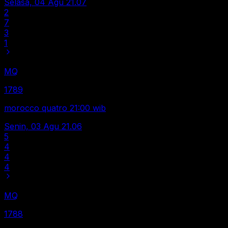
Selasa, 04 Agu
21.07
2
7
3
1
MQ
1789
morocco quatro 21:00 wib
Senin, 03 Agu
21.06
5
4
4
4
MQ
1788