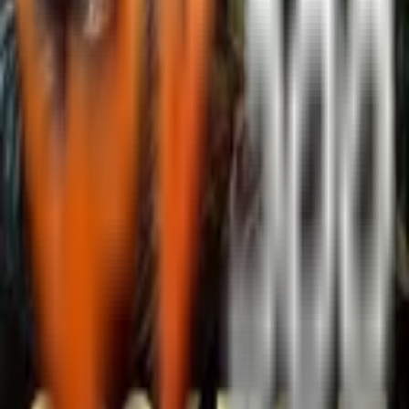
pemain kapan saja. Apakah itu masalah teknis,
pertanyaan mengenai permainan, atau bantuan terkait
deposit dan penarikan, tim support MAPSTOTO selalu
siap memberikan solusi cepat dan efektif. Layanan
pelanggan yang responsif ini menambah kenyamanan
para pemain dalam bermain.
Selain itu, MAPSTOTO juga menawarkan berbagai
pilihan
permainan slot
dengan tema yang menarik dan
bonus yang melimpah. Dengan winrate yang tinggi dan
banyaknya pilihan permainan, setiap pemain dapat
menemukan permainan slot yang sesuai dengan
keinginan dan preferensi mereka. Fitur-fitur bonus
tambahan seperti putaran gratis dan simbol liar
membuat permainan semakin seru dan menguntungkan.
Dengan
winrate tinggi
dan bonus yang menggiurkan,
MAPSTOTO memastikan bahwa setiap pemain
mendapatkan pengalaman bermain yang memuaskan.