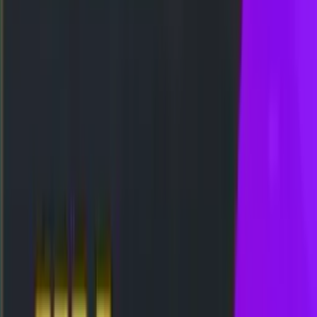
TIC
CASHBACK SPESIAL - SUPER
KYSPIN!! RODA BONUS MINGGUAN
BONUS
 APK
BONUS DEPOSIT HARIAN – TO
BACK LIVEGAME
SPECIAL KEMERDEKAAN
LOMBA HARIAN 3D-
EE SPIN 17✘ SPESIAL
TIC
CASHBACK SPESIAL - SUPER
KYSPIN!! RODA BONUS MINGGUAN
BONUS
 APK
BONUS DEPOSIT HARIAN – TO
BACK LIVEGAME
Daftar
Login
Daftar