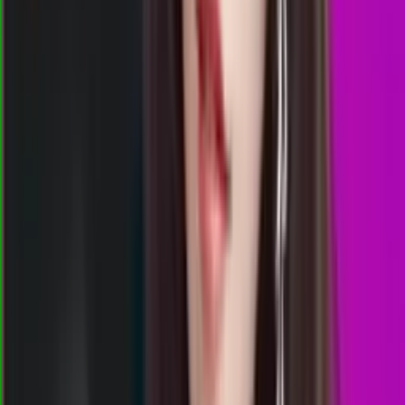
4
0
5
MS
1793
morocco quatro 18:00 wib
Sabtu, 08 Agu
Buka
18.00
17.50
2
8
3
9