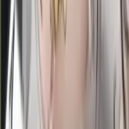
2
4
1
3
BE
3264
bulls eye
Sabtu, 08 Agu
Buka
13.15
12.45
6
2
9
9