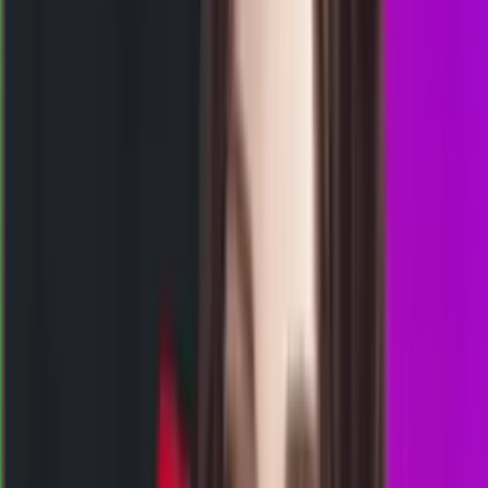
8
1
4
8
MQ
1794
morocco quatro 21:00 wib
Sabtu, 08 Agu
Buka
21.00
20.45
8
8
4