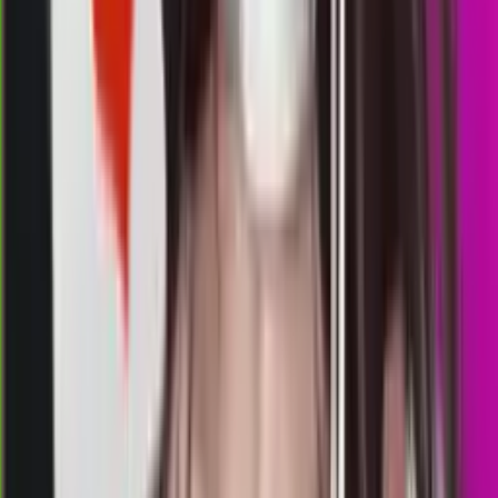
8
5
SS
1069
shanghai pools sore
Sabtu, 08 Agu
Buka
15.15
15.00
9
8
4
4
LV