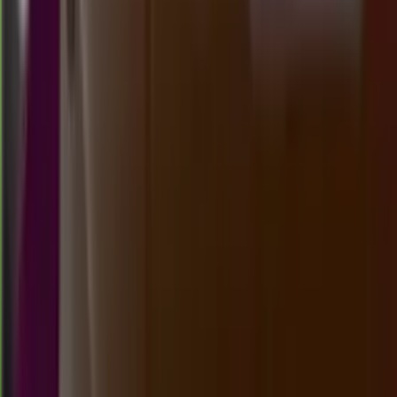
2798
texas night
Sabtu, 08 Agu
Buka
10.15
09.55
8
3
4
5
IE
1840
indiana evening