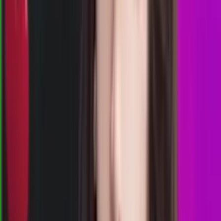
Buka
20.00
19.50
8
6
1
7
TS
1826
totomacau 19:00 wib
Sabtu, 08 Agu
Buka
19.15