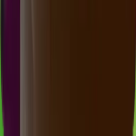
Sabtu, 08 Agu
Buka
09.50
09.40
7
6
8
5
KC
3264
kentucky evening
Sabtu, 08 Agu
Buka