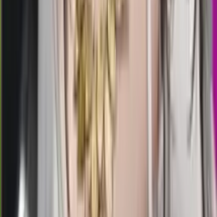
13.30
1
3
7
7
SD
3264
sydneypools
Sabtu, 08 Agu
Buka
14.00
13.30