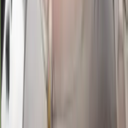
TU
1826
totomacau 13:00 wib
Sabtu, 08 Agu
Buka
13.15
13.00
0
3
4
2
CG
3264