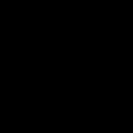
6:00 wib
Hari ini