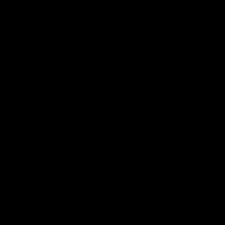
gi Terbaru