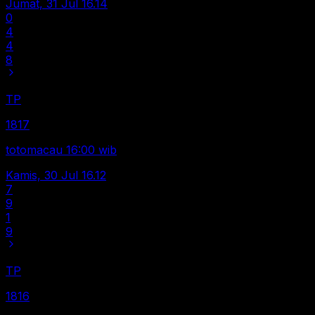
Jumat, 31 Jul
16.14
0
4
4
8
TP
1817
totomacau 16:00 wib
Kamis, 30 Jul
16.12
7
9
1
9
TP
1816