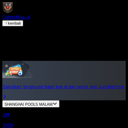
Daftar
Masuk
kembali
Keluaran Togel
shanghai
pools malam
Hari ini
Saksikan langsung hasil live draw resmi dari sumbernya
SHANGHAI POOLS MALAM
SM
1069