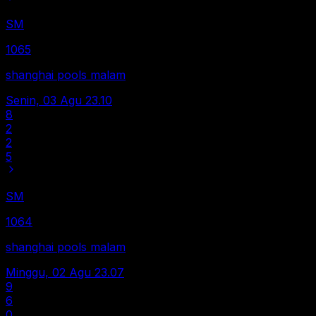
SM
1065
shanghai pools malam
Senin, 03 Agu
23.10
8
2
2
5
SM
1064
shanghai pools malam
Minggu, 02 Agu
23.07
9
6
0