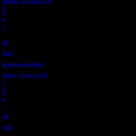
Minggu, 02 Agu
07.14
0
8
9
2
AE
1833
arkansas evening
Sabtu, 01 Agu
07.13
1
0
5
9
AE
1832