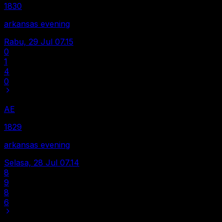
1830
arkansas evening
Rabu, 29 Jul
07.15
0
1
4
0
AE
1829
arkansas evening
Selasa, 28 Jul
07.14
8
9
8
6