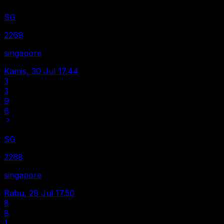
SG
2269
singapore
Kamis, 30 Jul
17.44
3
3
9
6
SG
2268
singapore
Rabu, 29 Jul
17.50
8
8
1