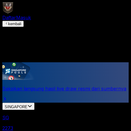
Daftar
Masuk
kembali
Keluaran Togel
singapore
Hari ini
Saksikan langsung hasil live draw resmi dari sumbernya
SINGAPORE
SG
2273