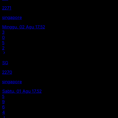
2271
singapore
Minggu, 02 Agu
17.52
3
0
5
2
SG
2270
singapore
Sabtu, 01 Agu
17.52
5
9
6
4