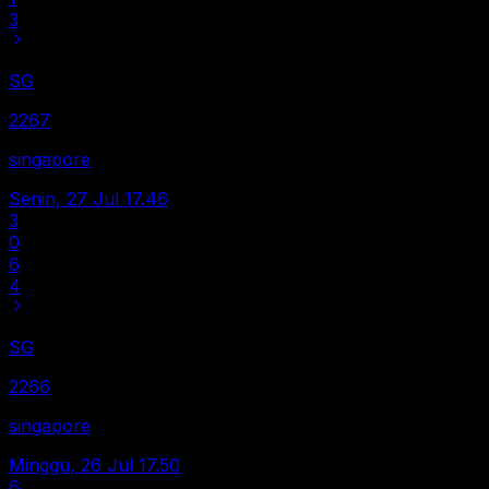
3
SG
2267
singapore
Senin, 27 Jul
17.46
3
0
6
4
SG
2266
singapore
Minggu, 26 Jul
17.50
6