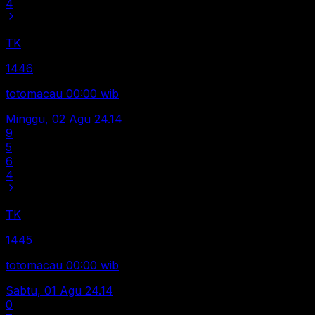
4
TK
1446
totomacau 00:00 wib
Minggu, 02 Agu
24.14
9
5
6
4
TK
1445
totomacau 00:00 wib
Sabtu, 01 Agu
24.14
0