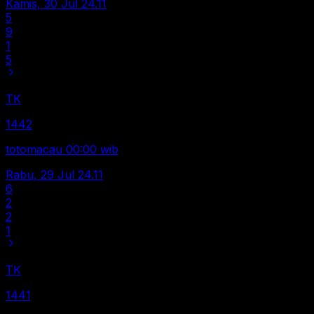
Kamis, 30 Jul
24.11
5
9
1
5
TK
1442
totomacau 00:00 wib
Rabu, 29 Jul
24.11
6
2
2
1
TK
1441