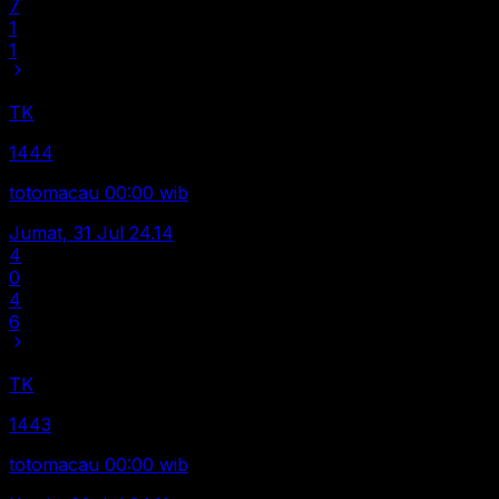
7
1
1
TK
1444
totomacau 00:00 wib
Jumat, 31 Jul
24.14
4
0
4
6
TK
1443
totomacau 00:00 wib