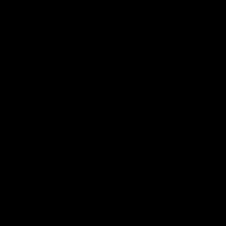
0:00 wib
Hari ini