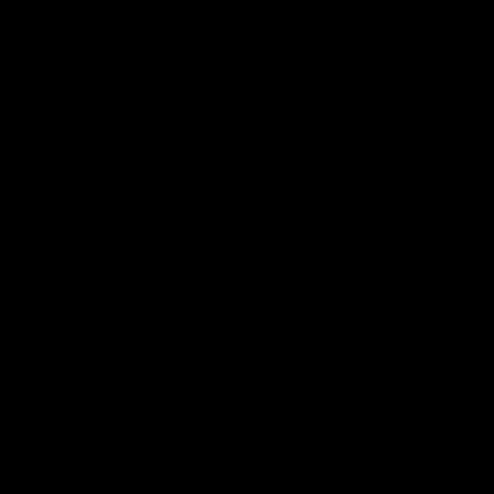
ercaya dengan Winrate Ting