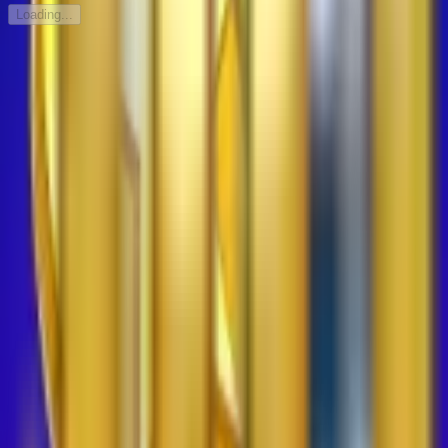
Loading...
24
/
34
Game
Page
1
of
2
MAPSTOTO Bandar Slot
Terpercaya dengan
Winrate Tinggi Terbaru
MAPSTOTO
adalah bandar slot terpercaya dengan
winrate tinggi terbaru, menawarkan pengalaman
bermain yang menguntungkan bagi setiap pemain. Salah
satu alasan mengapa MAPSTOTO begitu populer adalah
tingkat kemenangan yang tinggi pada setiap permainan
slot yang disediakan. Platform ini memiliki algoritma yang
dirancang khusus untuk memberikan peluang menang