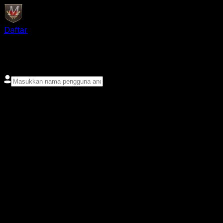
Daftar
login
Nama pengguna
Kata sandi