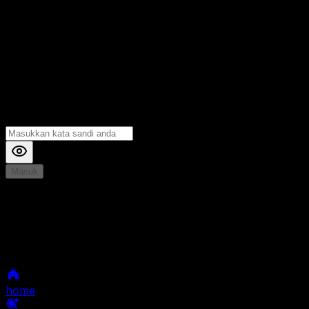
Masuk
*
Jika Anda mengalami Kesulitan saat login, Silahkan
hubungi kami di Live Chat untuk Membantu anda
selanjutnya
home