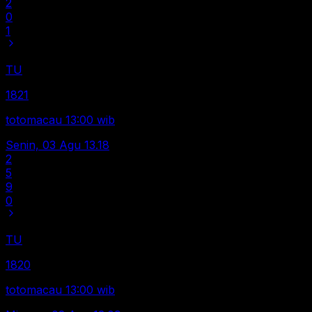
2
0
1
TU
1821
totomacau 13:00 wib
Senin, 03 Agu
13.18
2
5
9
0
TU
1820
totomacau 13:00 wib