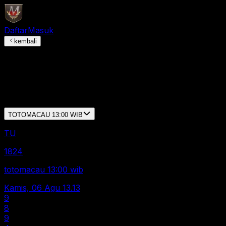
Daftar
Masuk
kembali
Keluaran Togel
totomacau
13:00 wib
Hari ini
TOTOMACAU 13:00 WIB
TU
1824
totomacau 13:00 wib
Kamis, 06 Agu
13.13
9
8
9