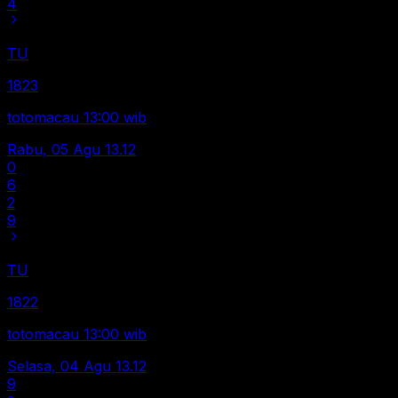
4
TU
1823
totomacau 13:00 wib
Rabu, 05 Agu
13.12
0
6
2
9
TU
1822
totomacau 13:00 wib
Selasa, 04 Agu
13.12
9