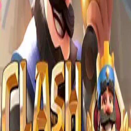
dirancang khusus untuk memberikan peluang menang
yang lebih besar bagi para pemain, sehingga pemain
merasa lebih puas dengan hasil yang mereka dapatkan.
Kepercayaan pemain terhadap MAPSTOTO terbukti dari
reputasinya yang sudah teruji di dunia
perjudian online
.
Setiap permainan slot di MAPSTOTO menawarkan
peluang kemenangan yang lebih tinggi dibandingkan
dengan platform lainnya. Dengan RTP (Return to
Player) yang transparan dan fair, para pemain dapat
bermain dengan keyakinan bahwa mereka memiliki
kesempatan menang yang adil.
Sebagai
bandar slot terpercaya
, MAPSTOTO juga
memiliki tim customer service yang siap membantu
pemain kapan saja. Apakah itu masalah teknis,
pertanyaan mengenai permainan, atau bantuan terkait
deposit dan penarikan, tim support MAPSTOTO selalu
siap memberikan solusi cepat dan efektif. Layanan