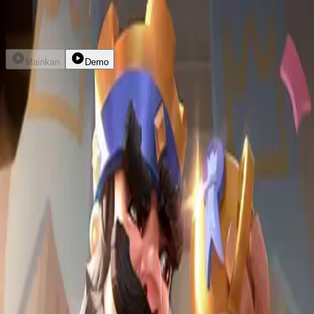
Daftar
Masuk
Mainkan
Demo
Clash of Clans Super Scatter SUPER RICH
supercell
kembali
MAPSTOTO Bandar Slot
Terpercaya dengan
Winrate Tinggi Terbaru
MAPSTOTO
adalah bandar slot terpercaya dengan
winrate tinggi terbaru, menawarkan pengalaman
bermain yang menguntungkan bagi setiap pemain. Salah
satu alasan mengapa MAPSTOTO begitu populer adalah
tingkat kemenangan yang tinggi pada setiap permainan
slot yang disediakan. Platform ini memiliki algoritma yang