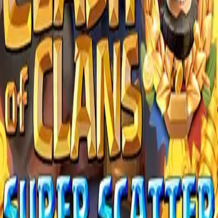
pelanggan yang responsif ini menambah kenyamanan
para pemain dalam bermain.
Selain itu, MAPSTOTO juga menawarkan berbagai
pilihan
permainan slot
dengan tema yang menarik dan
bonus yang melimpah. Dengan winrate yang tinggi dan
banyaknya pilihan permainan, setiap pemain dapat
menemukan permainan slot yang sesuai dengan
keinginan dan preferensi mereka. Fitur-fitur bonus
tambahan seperti putaran gratis dan simbol liar
membuat permainan semakin seru dan menguntungkan.
Dengan
winrate tinggi
dan bonus yang menggiurkan,
MAPSTOTO memastikan bahwa setiap pemain
mendapatkan pengalaman bermain yang memuaskan.
Dengan reputasi sebagai bandar slot terpercaya,
platform ini terus berkembang dan menjadi pilihan utama
bagi para penggemar judi online.