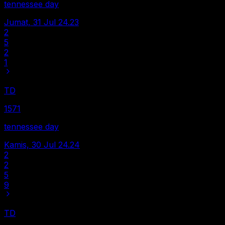
tennessee day
Jumat, 31 Jul
24.23
2
5
2
1
TD
1571
tennessee day
Kamis, 30 Jul
24.24
2
2
5
9
TD