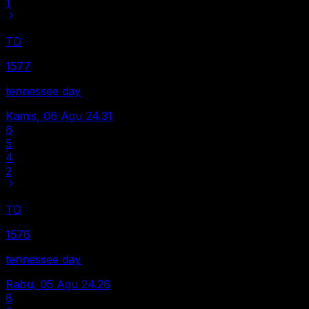
1
TD
1577
tennessee day
Kamis, 06 Agu
24.31
6
5
4
2
TD
1576
tennessee day
Rabu, 05 Agu
24.26
8