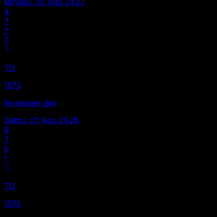
Minggu, 02 Agu
24.27
4
7
7
7
TD
1573
tennessee day
Sabtu, 01 Agu
24.26
8
7
5
1
TD
1572