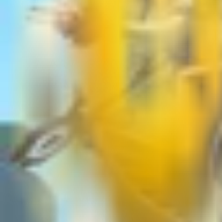
mengapa MAPSTOTO begitu populer adalah tingkat kemenang
khusus untuk memberikan peluang menang yang lebih bes
Kepercayaan pemain terhadap MAPSTOTO terbukti dari re
kemenangan yang lebih tinggi dibandingkan dengan platf
bahwa mereka memiliki kesempatan menang yang adil.
Sebagai
bandar slot terpercaya
, MAPSTOTO juga memiliki
permainan, atau bantuan terkait deposit dan penarikan, 
menambah kenyamanan para pemain dalam bermain.
Selain itu, MAPSTOTO juga menawarkan berbagai piliha
pilihan permainan, setiap pemain dapat menemukan permai
dan simbol liar membuat permainan semakin seru dan m
Dengan
winrate tinggi
dan bonus yang menggiurkan, MAP