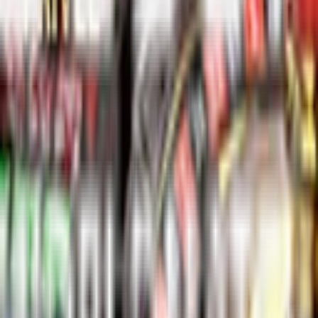
memiliki tim customer service yang siap membantu
pemain kapan saja. Apakah itu masalah teknis,
pertanyaan mengenai permainan, atau bantuan terkait
deposit dan penarikan, tim support MAPSTOTO selalu
siap memberikan solusi cepat dan efektif. Layanan
pelanggan yang responsif ini menambah kenyamanan
para pemain dalam bermain.
Selain itu, MAPSTOTO juga menawarkan berbagai
pilihan
permainan slot
dengan tema yang menarik dan
bonus yang melimpah. Dengan winrate yang tinggi dan
banyaknya pilihan permainan, setiap pemain dapat
menemukan permainan slot yang sesuai dengan
keinginan dan preferensi mereka. Fitur-fitur bonus
tambahan seperti putaran gratis dan simbol liar
membuat permainan semakin seru dan menguntungkan.
Dengan
winrate tinggi
dan bonus yang menggiurkan,
MAPSTOTO memastikan bahwa setiap pemain