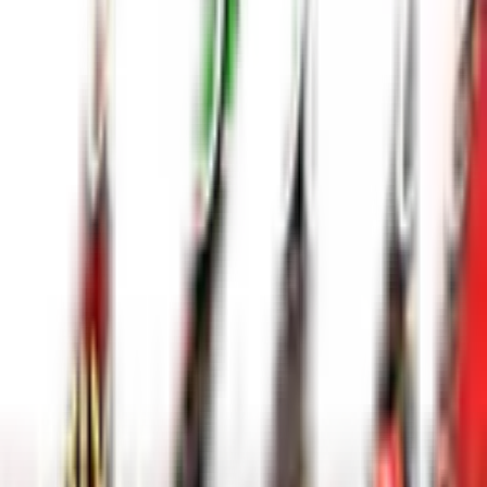
winrate tinggi terbaru, menawarkan pengalaman
bermain yang menguntungkan bagi setiap pemain. Salah
satu alasan mengapa MAPSTOTO begitu populer adalah
tingkat kemenangan yang tinggi pada setiap permainan
slot yang disediakan. Platform ini memiliki algoritma yang
dirancang khusus untuk memberikan peluang menang
yang lebih besar bagi para pemain, sehingga pemain
merasa lebih puas dengan hasil yang mereka dapatkan.
Kepercayaan pemain terhadap MAPSTOTO terbukti dari
reputasinya yang sudah teruji di dunia
perjudian online
.
Setiap permainan slot di MAPSTOTO menawarkan
peluang kemenangan yang lebih tinggi dibandingkan
dengan platform lainnya. Dengan RTP (Return to
Player) yang transparan dan fair, para pemain dapat
bermain dengan keyakinan bahwa mereka memiliki
kesempatan menang yang adil.
Sebagai
bandar slot terpercaya
, MAPSTOTO juga