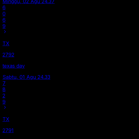
Minggu, 02 Agu
24.37
6
0
6
9
TX
2792
texas day
Sabtu, 01 Agu
24.33
7
8
2
9
TX
2791