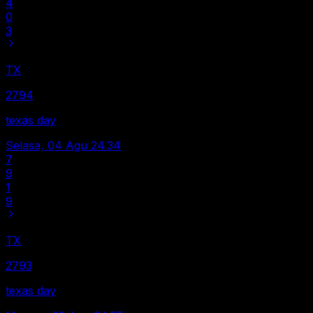
4
0
3
TX
2794
texas day
Selasa, 04 Agu
24.34
7
9
1
9
TX
2793
texas day