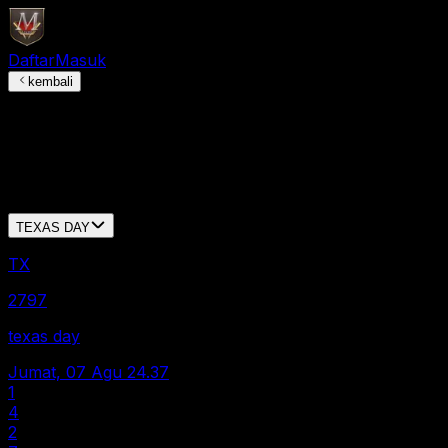
Daftar
Masuk
kembali
Keluaran Togel
texas day
Hari ini
TEXAS DAY
TX
2797
texas day
Jumat, 07 Agu
24.37
1
4
2