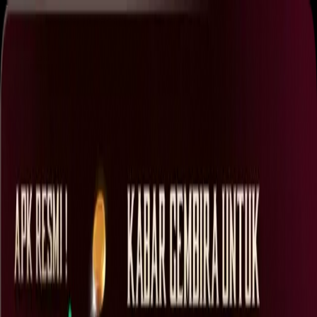
Daftar
Masuk
kembali
Detail Promosi
BONUS KHUSUS MEMBER PENGGUNA APK!
Bonus ini berlaku hanya untuk member yang bermain
menggunakan APK resmi dari LXGROUP!
Maksimal Bonus yang diberikan Rp 5.000 Secara
cuma-cuma dengan Syarat dan ketentuan sesuai
dibawah ini
SYARAT & KETENTUAN :
1. Download APK & login via APK
2. Lakukan Deposit dengan Minimal Rp 20.000
3. Mainkan saldo deposit anda!