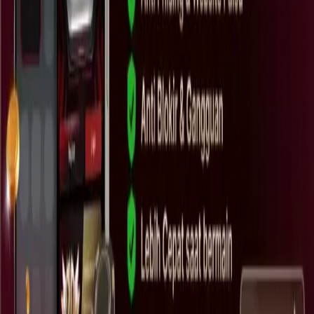
Sebagai
bandar slot terpercaya
, MAPSTOTO juga
memiliki tim customer service yang siap membantu
pemain kapan saja. Apakah itu masalah teknis,
pertanyaan mengenai permainan, atau bantuan terkait
deposit dan penarikan, tim support MAPSTOTO selalu
siap memberikan solusi cepat dan efektif. Layanan
pelanggan yang responsif ini menambah kenyamanan
para pemain dalam bermain.
Selain itu, MAPSTOTO juga menawarkan berbagai
pilihan
permainan slot
dengan tema yang menarik dan
bonus yang melimpah. Dengan winrate yang tinggi dan
banyaknya pilihan permainan, setiap pemain dapat
menemukan permainan slot yang sesuai dengan
keinginan dan preferensi mereka. Fitur-fitur bonus
tambahan seperti putaran gratis dan simbol liar
membuat permainan semakin seru dan menguntungkan.
Dengan
winrate tinggi
dan bonus yang menggiurkan,