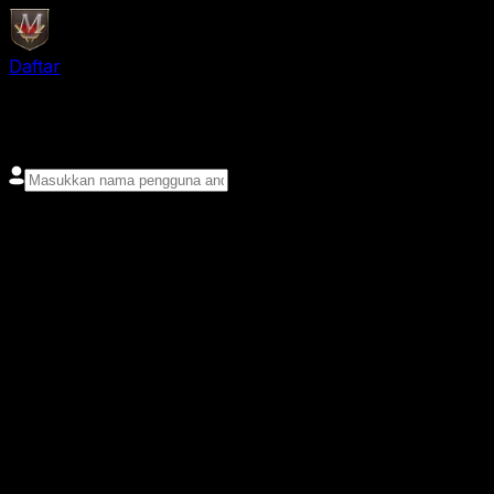
Daftar
login
Nama pengguna
Kata sandi