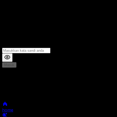
Masuk
*
Jika Anda mengalami Kesulitan saat login, Silahkan
hubungi kami di Live Chat untuk Membantu anda
selanjutnya
home