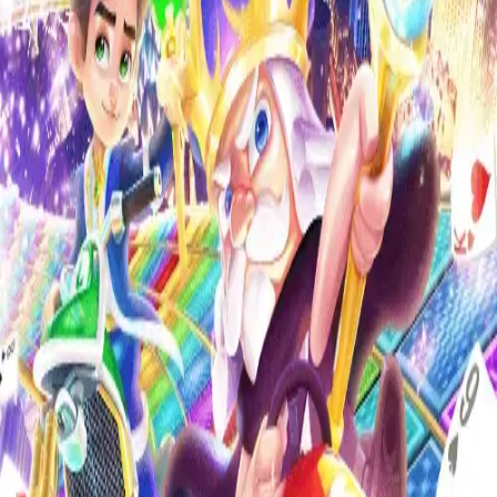
dirancang khusus untuk memberikan peluang menang
yang lebih besar bagi para pemain, sehingga pemain
merasa lebih puas dengan hasil yang mereka dapatkan.
Kepercayaan pemain terhadap MAPSTOTO terbukti dari
reputasinya yang sudah teruji di dunia
perjudian online
.
Setiap permainan slot di MAPSTOTO menawarkan
peluang kemenangan yang lebih tinggi dibandingkan
dengan platform lainnya. Dengan RTP (Return to
Player) yang transparan dan fair, para pemain dapat
bermain dengan keyakinan bahwa mereka memiliki
kesempatan menang yang adil.
Sebagai
bandar slot terpercaya
, MAPSTOTO juga
memiliki tim customer service yang siap membantu
pemain kapan saja. Apakah itu masalah teknis,
pertanyaan mengenai permainan, atau bantuan terkait
deposit dan penarikan, tim support MAPSTOTO selalu
siap memberikan solusi cepat dan efektif. Layanan