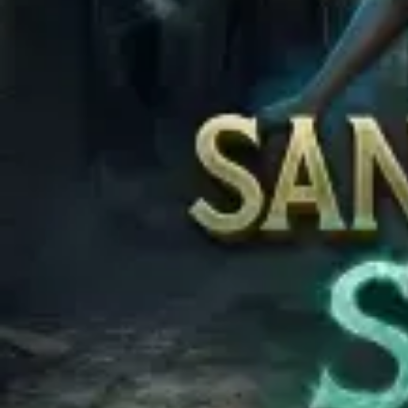
Sebagai
bandar slot terpercaya
, MAPSTOTO juga memiliki
permainan, atau bantuan terkait deposit dan penarikan, 
menambah kenyamanan para pemain dalam bermain.
Selain itu, MAPSTOTO juga menawarkan berbagai piliha
pilihan permainan, setiap pemain dapat menemukan permai
dan simbol liar membuat permainan semakin seru dan m
Dengan
winrate tinggi
dan bonus yang menggiurkan, MAP
sebagai bandar slot terpercaya, platform ini terus berke
Lihat Semua
home
explore