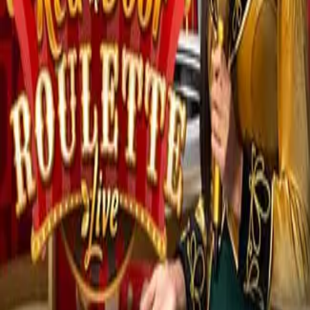
pelanggan yang responsif ini menambah kenyamanan
para pemain dalam bermain.
Selain itu, MAPSTOTO juga menawarkan berbagai
pilihan
permainan slot
dengan tema yang menarik dan
bonus yang melimpah. Dengan winrate yang tinggi dan
banyaknya pilihan permainan, setiap pemain dapat
menemukan permainan slot yang sesuai dengan
keinginan dan preferensi mereka. Fitur-fitur bonus
tambahan seperti putaran gratis dan simbol liar
membuat permainan semakin seru dan menguntungkan.
Dengan
winrate tinggi
dan bonus yang menggiurkan,
MAPSTOTO memastikan bahwa setiap pemain
mendapatkan pengalaman bermain yang memuaskan.
Dengan reputasi sebagai bandar slot terpercaya,
platform ini terus berkembang dan menjadi pilihan utama
bagi para penggemar judi online.