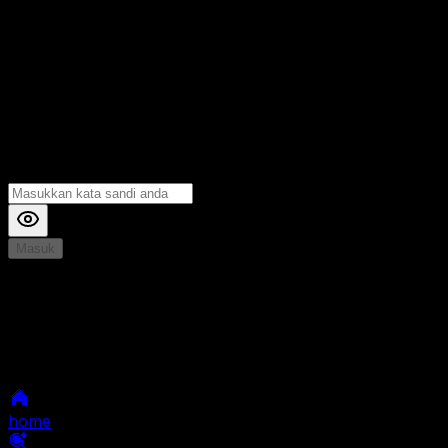
Masuk
*
Jika Anda mengalami Kesulitan saat login, Silahkan
hubungi kami di Live Chat untuk Membantu anda
selanjutnya
home