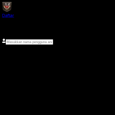
Daftar
login
Nama pengguna
Kata sandi