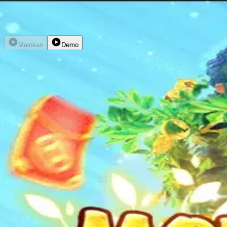
Daftar
Masuk
Mainkan
Demo
MONEY TREE
fivegaming
kembali
MAPSTOTO Bandar Slot Terp
MAPSTOTO
adalah bandar slot terpercaya dengan winra
mengapa MAPSTOTO begitu populer adalah tingkat kemenang
khusus untuk memberikan peluang menang yang lebih bes
Kepercayaan pemain terhadap MAPSTOTO terbukti dari re
kemenangan yang lebih tinggi dibandingkan dengan platf
bahwa mereka memiliki kesempatan menang yang adil.