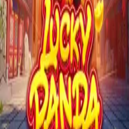
pelanggan yang responsif ini menambah kenyamanan
para pemain dalam bermain.
Selain itu, MAPSTOTO juga menawarkan berbagai
pilihan
permainan slot
dengan tema yang menarik dan
bonus yang melimpah. Dengan winrate yang tinggi dan
banyaknya pilihan permainan, setiap pemain dapat
menemukan permainan slot yang sesuai dengan
keinginan dan preferensi mereka. Fitur-fitur bonus
tambahan seperti putaran gratis dan simbol liar
membuat permainan semakin seru dan menguntungkan.
Dengan
winrate tinggi
dan bonus yang menggiurkan,
MAPSTOTO memastikan bahwa setiap pemain
mendapatkan pengalaman bermain yang memuaskan.
Dengan reputasi sebagai bandar slot terpercaya,
platform ini terus berkembang dan menjadi pilihan utama
bagi para penggemar judi online.