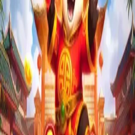
dirancang khusus untuk memberikan peluang menang
yang lebih besar bagi para pemain, sehingga pemain
merasa lebih puas dengan hasil yang mereka dapatkan.
Kepercayaan pemain terhadap MAPSTOTO terbukti dari
reputasinya yang sudah teruji di dunia
perjudian online
.
Setiap permainan slot di MAPSTOTO menawarkan
peluang kemenangan yang lebih tinggi dibandingkan
dengan platform lainnya. Dengan RTP (Return to
Player) yang transparan dan fair, para pemain dapat
bermain dengan keyakinan bahwa mereka memiliki
kesempatan menang yang adil.
Sebagai
bandar slot terpercaya
, MAPSTOTO juga
memiliki tim customer service yang siap membantu
pemain kapan saja. Apakah itu masalah teknis,
pertanyaan mengenai permainan, atau bantuan terkait
deposit dan penarikan, tim support MAPSTOTO selalu
siap memberikan solusi cepat dan efektif. Layanan