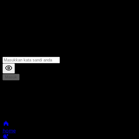
Masuk
*
Jika Anda mengalami Kesulitan saat login, Silahkan
hubungi kami di Live Chat untuk Membantu anda
selanjutnya
home