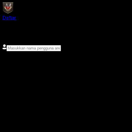
Daftar
login
Nama pengguna
Kata sandi