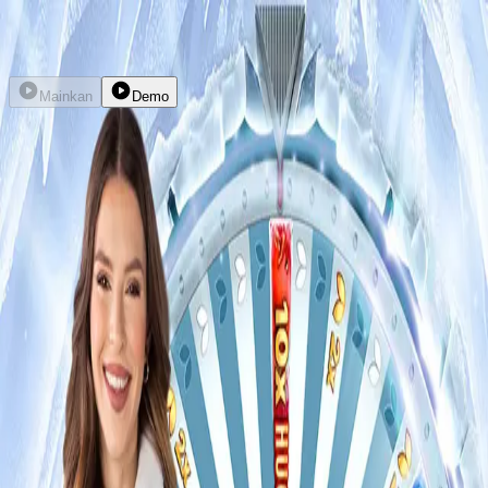
Daftar
Masuk
Mainkan
Demo
Ice Fishing
evolutiongaming
kembali
MAPSTOTO Bandar Slot
Terpercaya dengan
Winrate Tinggi Terbaru
MAPSTOTO
adalah bandar slot terpercaya dengan
winrate tinggi terbaru, menawarkan pengalaman
bermain yang menguntungkan bagi setiap pemain. Salah
satu alasan mengapa MAPSTOTO begitu populer adalah
tingkat kemenangan yang tinggi pada setiap permainan
slot yang disediakan. Platform ini memiliki algoritma yang