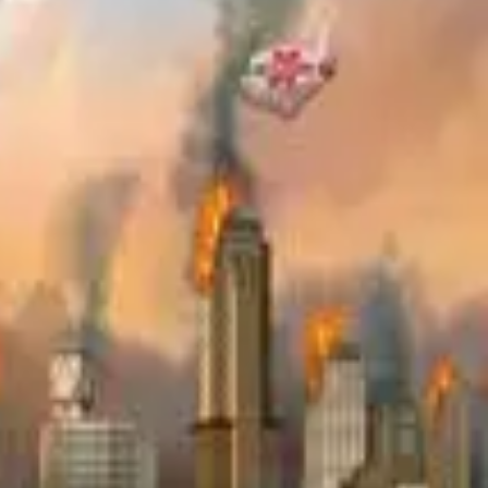
aja. Apakah itu masalah teknis, pertanyaan mengenai
dan efektif. Layanan pelanggan yang responsif ini
 melimpah. Dengan winrate yang tinggi dan banyaknya
ka. Fitur-fitur bonus tambahan seperti putaran gratis
ngalaman bermain yang memuaskan. Dengan reputasi
nline.