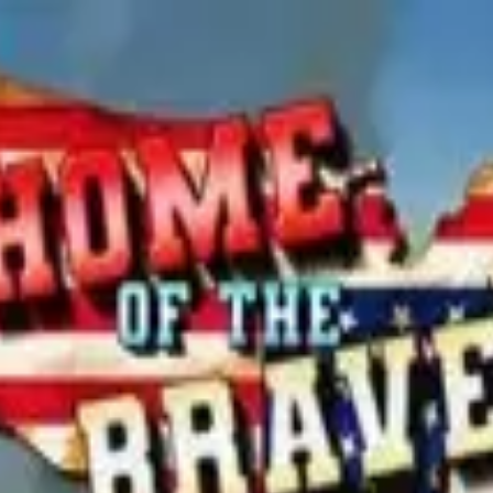
ercaya dengan Winrate Ting
te tinggi terbaru, menawarkan pengalaman bermain yang m
an yang tinggi pada setiap permainan slot yang disediaka
ar bagi para pemain, sehingga pemain merasa lebih puas 
putasinya yang sudah teruji di dunia
perjudian online
. Se
orm lainnya. Dengan RTP (Return to Player) yang transpar