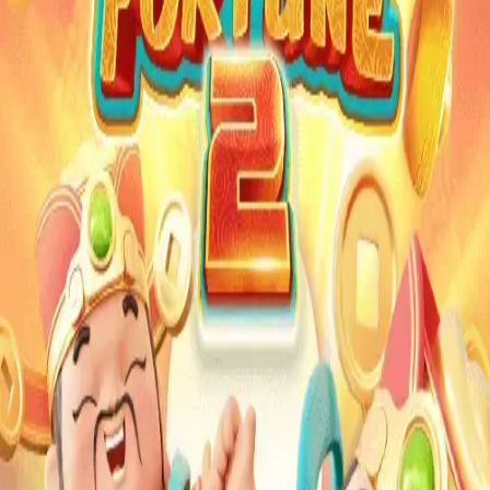
dirancang khusus untuk memberikan peluang menang
yang lebih besar bagi para pemain, sehingga pemain
merasa lebih puas dengan hasil yang mereka dapatkan.
Kepercayaan pemain terhadap MAPSTOTO terbukti dari
reputasinya yang sudah teruji di dunia
perjudian online
.
Setiap permainan slot di MAPSTOTO menawarkan
peluang kemenangan yang lebih tinggi dibandingkan
dengan platform lainnya. Dengan RTP (Return to
Player) yang transparan dan fair, para pemain dapat
bermain dengan keyakinan bahwa mereka memiliki
kesempatan menang yang adil.
Sebagai
bandar slot terpercaya
, MAPSTOTO juga
memiliki tim customer service yang siap membantu
pemain kapan saja. Apakah itu masalah teknis,
pertanyaan mengenai permainan, atau bantuan terkait
deposit dan penarikan, tim support MAPSTOTO selalu
siap memberikan solusi cepat dan efektif. Layanan