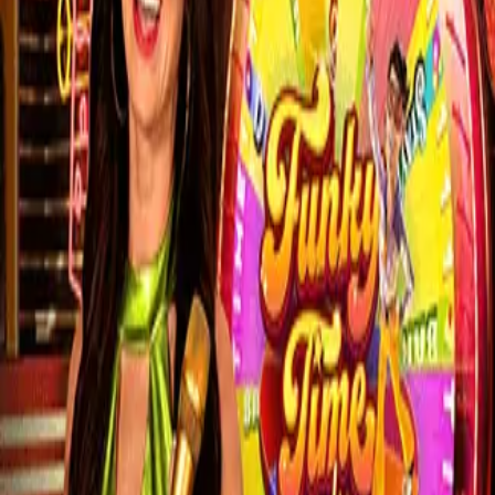
dirancang khusus untuk memberikan peluang menang
yang lebih besar bagi para pemain, sehingga pemain
merasa lebih puas dengan hasil yang mereka dapatkan.
Kepercayaan pemain terhadap MAPSTOTO terbukti dari
reputasinya yang sudah teruji di dunia
perjudian online
.
Setiap permainan slot di MAPSTOTO menawarkan
peluang kemenangan yang lebih tinggi dibandingkan
dengan platform lainnya. Dengan RTP (Return to
Player) yang transparan dan fair, para pemain dapat
bermain dengan keyakinan bahwa mereka memiliki
kesempatan menang yang adil.
Sebagai
bandar slot terpercaya
, MAPSTOTO juga
memiliki tim customer service yang siap membantu
pemain kapan saja. Apakah itu masalah teknis,
pertanyaan mengenai permainan, atau bantuan terkait
deposit dan penarikan, tim support MAPSTOTO selalu
siap memberikan solusi cepat dan efektif. Layanan