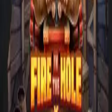
pelanggan yang responsif ini menambah kenyamanan
para pemain dalam bermain.
Selain itu, MAPSTOTO juga menawarkan berbagai
pilihan
permainan slot
dengan tema yang menarik dan
bonus yang melimpah. Dengan winrate yang tinggi dan
banyaknya pilihan permainan, setiap pemain dapat
menemukan permainan slot yang sesuai dengan
keinginan dan preferensi mereka. Fitur-fitur bonus
tambahan seperti putaran gratis dan simbol liar
membuat permainan semakin seru dan menguntungkan.
Dengan
winrate tinggi
dan bonus yang menggiurkan,
MAPSTOTO memastikan bahwa setiap pemain
mendapatkan pengalaman bermain yang memuaskan.
Dengan reputasi sebagai bandar slot terpercaya,
platform ini terus berkembang dan menjadi pilihan utama
bagi para penggemar judi online.