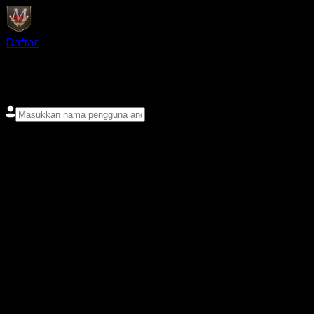
Daftar
login
Nama pengguna
Kata sandi