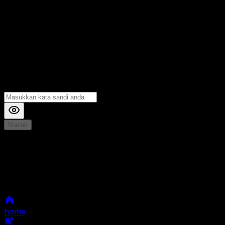
Masuk
*
Jika Anda mengalami Kesulitan saat login, Silahkan
hubungi kami di Live Chat untuk Membantu anda
selanjutnya
home