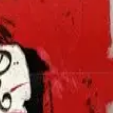
aja. Apakah itu masalah teknis, pertanyaan mengenai
dan efektif. Layanan pelanggan yang responsif ini
 melimpah. Dengan winrate yang tinggi dan banyaknya
ka. Fitur-fitur bonus tambahan seperti putaran gratis
ngalaman bermain yang memuaskan. Dengan reputasi
nline.