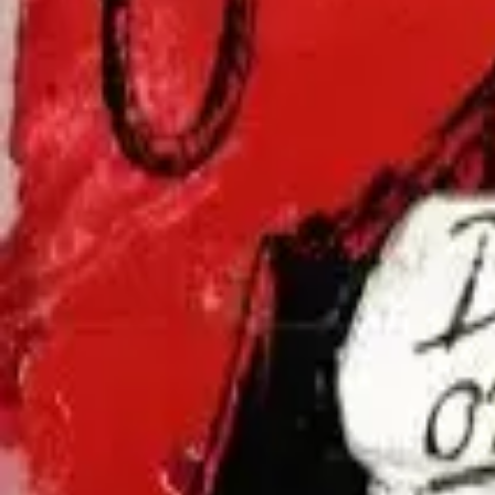
Sebagai
bandar slot terpercaya
, MAPSTOTO juga memiliki
permainan, atau bantuan terkait deposit dan penarikan, 
menambah kenyamanan para pemain dalam bermain.
Selain itu, MAPSTOTO juga menawarkan berbagai piliha
pilihan permainan, setiap pemain dapat menemukan permai
dan simbol liar membuat permainan semakin seru dan m
Dengan
winrate tinggi
dan bonus yang menggiurkan, MAP
sebagai bandar slot terpercaya, platform ini terus berke
Lihat Semua
home
explore