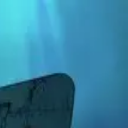
gi Terbaru
enguntungkan bagi setiap pemain. Salah satu alasan
n. Platform ini memiliki algoritma yang dirancang
dengan hasil yang mereka dapatkan.
tiap permainan slot di MAPSTOTO menawarkan peluang
an dan fair, para pemain dapat bermain dengan keyakinan