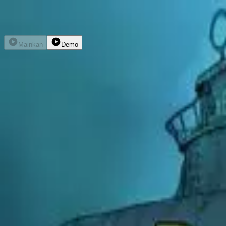
Daftar
Masuk
Mainkan
Demo
Das xBoot
nolimitcity
kembali
MAPSTOTO Bandar Slot Terp
MAPSTOTO
adalah bandar slot terpercaya dengan winra
mengapa MAPSTOTO begitu populer adalah tingkat kemenang
khusus untuk memberikan peluang menang yang lebih bes
Kepercayaan pemain terhadap MAPSTOTO terbukti dari re
kemenangan yang lebih tinggi dibandingkan dengan platf
bahwa mereka memiliki kesempatan menang yang adil.