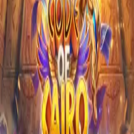
pelanggan yang responsif ini menambah kenyamanan
para pemain dalam bermain.
Selain itu, MAPSTOTO juga menawarkan berbagai
pilihan
permainan slot
dengan tema yang menarik dan
bonus yang melimpah. Dengan winrate yang tinggi dan
banyaknya pilihan permainan, setiap pemain dapat
menemukan permainan slot yang sesuai dengan
keinginan dan preferensi mereka. Fitur-fitur bonus
tambahan seperti putaran gratis dan simbol liar
membuat permainan semakin seru dan menguntungkan.
Dengan
winrate tinggi
dan bonus yang menggiurkan,
MAPSTOTO memastikan bahwa setiap pemain
mendapatkan pengalaman bermain yang memuaskan.
Dengan reputasi sebagai bandar slot terpercaya,
platform ini terus berkembang dan menjadi pilihan utama
bagi para penggemar judi online.