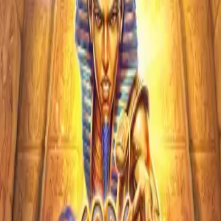
dirancang khusus untuk memberikan peluang menang
yang lebih besar bagi para pemain, sehingga pemain
merasa lebih puas dengan hasil yang mereka dapatkan.
Kepercayaan pemain terhadap MAPSTOTO terbukti dari
reputasinya yang sudah teruji di dunia
perjudian online
.
Setiap permainan slot di MAPSTOTO menawarkan
peluang kemenangan yang lebih tinggi dibandingkan
dengan platform lainnya. Dengan RTP (Return to
Player) yang transparan dan fair, para pemain dapat
bermain dengan keyakinan bahwa mereka memiliki
kesempatan menang yang adil.
Sebagai
bandar slot terpercaya
, MAPSTOTO juga
memiliki tim customer service yang siap membantu
pemain kapan saja. Apakah itu masalah teknis,
pertanyaan mengenai permainan, atau bantuan terkait
deposit dan penarikan, tim support MAPSTOTO selalu
siap memberikan solusi cepat dan efektif. Layanan