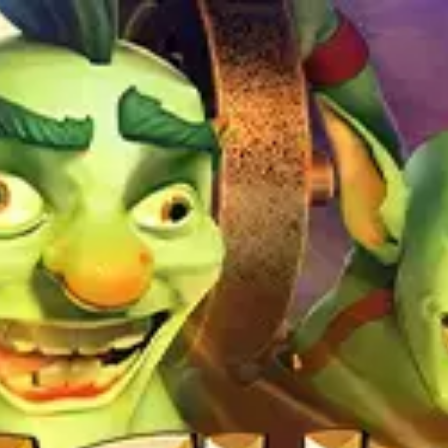
ercaya dengan Winrate Ting
te tinggi terbaru, menawarkan pengalaman bermain yang m
an yang tinggi pada setiap permainan slot yang disediaka
ar bagi para pemain, sehingga pemain merasa lebih puas 
putasinya yang sudah teruji di dunia
perjudian online
. Se
orm lainnya. Dengan RTP (Return to Player) yang transpar