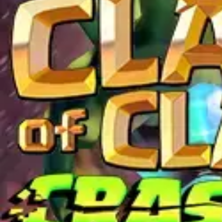
Sebagai
bandar slot terpercaya
, MAPSTOTO juga memiliki
permainan, atau bantuan terkait deposit dan penarikan, 
menambah kenyamanan para pemain dalam bermain.
Selain itu, MAPSTOTO juga menawarkan berbagai piliha
pilihan permainan, setiap pemain dapat menemukan permai
dan simbol liar membuat permainan semakin seru dan m
Dengan
winrate tinggi
dan bonus yang menggiurkan, MAP
sebagai bandar slot terpercaya, platform ini terus berke
Lihat Semua
home
explore