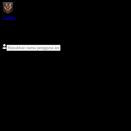
Daftar
login
Nama pengguna
Kata sandi