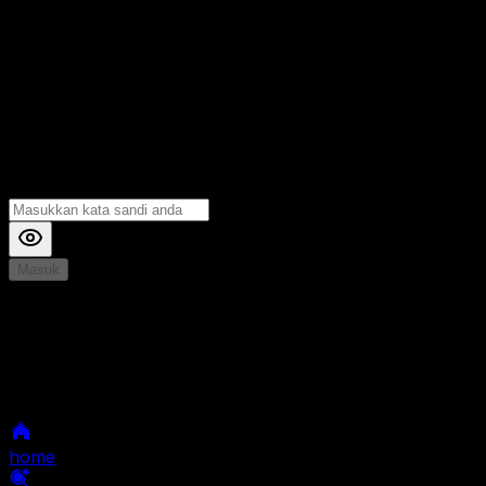
Masuk
*
Jika Anda mengalami Kesulitan saat login, Silahkan
hubungi kami di Live Chat untuk Membantu anda
selanjutnya
home