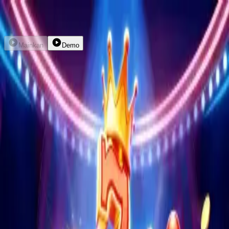
Daftar
Masuk
Mainkan
Demo
777 Rush
fatpanda
kembali
MAPSTOTO Bandar Slot
Terpercaya dengan
Winrate Tinggi Terbaru
MAPSTOTO
adalah bandar slot terpercaya dengan
winrate tinggi terbaru, menawarkan pengalaman
bermain yang menguntungkan bagi setiap pemain. Salah
satu alasan mengapa MAPSTOTO begitu populer adalah
tingkat kemenangan yang tinggi pada setiap permainan
slot yang disediakan. Platform ini memiliki algoritma yang