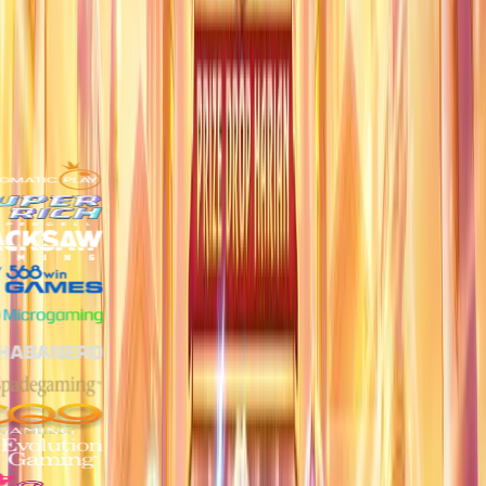
online
online