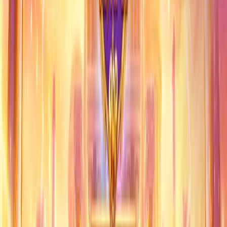
online
online
online
online
online
online