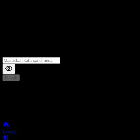
Masuk
*
Jika Anda mengalami Kesulitan saat login, Silahkan
hubungi kami di Live Chat untuk Membantu anda
selanjutnya
home