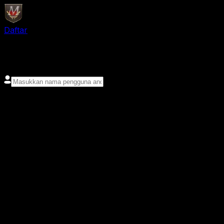
Daftar
login
Nama pengguna
Kata sandi