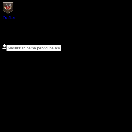
Daftar
login
Nama pengguna
Kata sandi