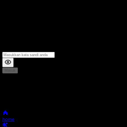
Masuk
*
Jika Anda mengalami Kesulitan saat login, Silahkan
hubungi kami di Live Chat untuk Membantu anda
selanjutnya
home