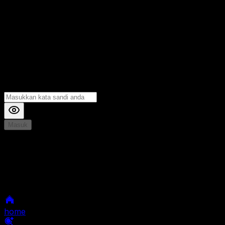
Masuk
*
Jika Anda mengalami Kesulitan saat login, Silahkan
hubungi kami di Live Chat untuk Membantu anda
selanjutnya
home