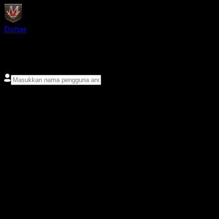
Daftar
login
Nama pengguna
Kata sandi